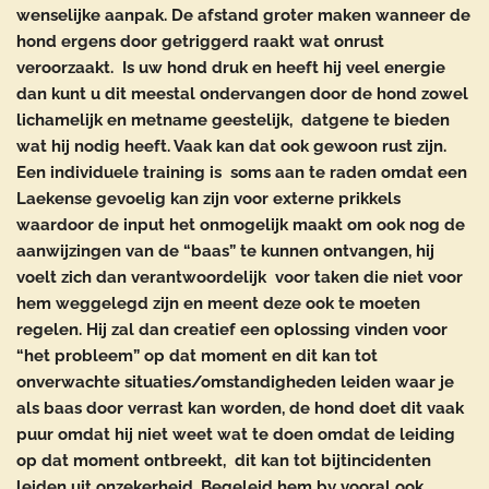
wenselijke aanpak. De afstand groter maken wanneer de
hond ergens door getriggerd raakt wat onrust
veroorzaakt. Is uw hond druk en heeft hij veel energie
dan kunt u dit meestal ondervangen door de hond zowel
lichamelijk en metname geestelijk, datgene te bieden
wat hij nodig heeft. Vaak kan dat ook gewoon rust zijn.
Een individuele training is soms aan te raden omdat een
Laekense gevoelig kan zijn voor externe prikkels
waardoor de input het onmogelijk maakt om ook nog de
aanwijzingen van de “baas” te kunnen ontvangen, hij
voelt zich dan verantwoordelijk voor taken die niet voor
hem weggelegd zijn en meent deze ook te moeten
regelen. Hij zal dan creatief een oplossing vinden voor
“het probleem” op dat moment en dit kan tot
onverwachte situaties/omstandigheden leiden waar je
als baas door verrast kan worden, de hond doet dit vaak
puur omdat hij niet weet wat te doen omdat de leiding
op dat moment ontbreekt, dit kan tot bijtincidenten
leiden uit onzekerheid. Begeleid hem bv vooral ook