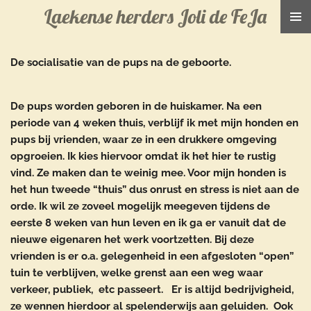
Laekense herders Joli de FeJa
Ga
direct
naar
De socialisatie van de pups na de geboorte.
de
hoofdinhoud
De pups worden geboren in de huiskamer. Na een
periode van 4 weken thuis, verblijf ik met mijn honden en
pups bij vrienden, waar ze in een drukkere omgeving
opgroeien. Ik kies hiervoor omdat ik het hier te rustig
vind. Ze maken dan te weinig mee. Voor mijn honden is
het hun tweede “thuis” dus onrust en stress is niet aan de
orde. Ik wil ze zoveel mogelijk meegeven tijdens de
eerste 8 weken van hun leven en ik ga er vanuit dat de
nieuwe eigenaren het werk voortzetten. Bij deze
vrienden is er o.a. gelegenheid in een afgesloten “open”
tuin te verblijven, welke grenst aan een weg waar
verkeer, publiek, etc passeert. Er is altijd bedrijvigheid,
ze wennen hierdoor al spelenderwijs aan geluiden. Ook